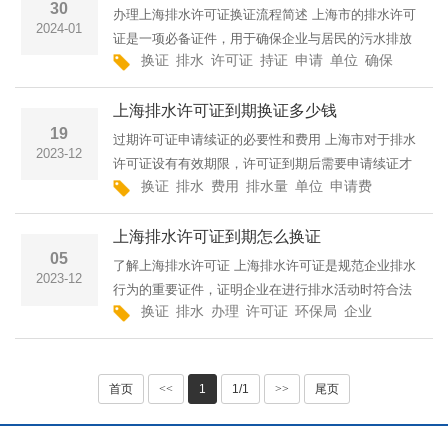
30
办理上海排水许可证换证流程简述 上海市的排水许可
2024-01
证是一项必备证件，用于确保企业与居民的污水排放
换证
排水
许可证
持证
申请
单位
确保
相关
符合环境要求。在上海市，排水许可证的有效期为五
年。一旦许可证到期，持证单位就需要办理换证手
上海排水许可证到期换证多少钱
续，以确保
19
过期许可证申请续证的必要性和费用 上海市对于排水
2023-12
许可证设有有效期限，许可证到期后需要申请续证才
换证
排水
费用
排水量
单位
申请费
排污
许可
能继续合法排水。换证的目的在于确保企业或个人在
排水活动过程中能够达到环境保护的要求。换证的费
上海排水许可证到期怎么换证
用包括申请
05
了解上海排水许可证 上海排水许可证是规范企业排水
2023-12
行为的重要证件，证明企业在进行排水活动时符合法
换证
排水
办理
许可证
环保局
企业
所属
表格
律法规和环保要求。排水许可证的有效期一般为三
年，若证件到期，企业需要及时办理换证手续。 办理
换证前的准
首页
<<
1
1/1
>>
尾页