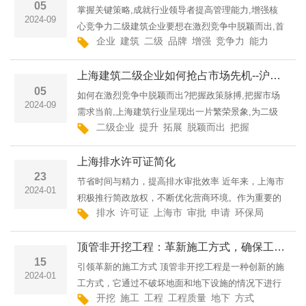
05
掌握关键策略,成就行业领导者提高管理能力,增强核
2024-09
心竞争力二级建筑企业要想在激烈竞争中脱颖而出,首
企业
建筑
二级
品牌
增强
竞争力
能力
重视
先需要提高自身的管理水平。通过完善内部管理体系,
优化资源配置,提高管理效率和决策水平,从而增强企
上海建筑二级企业如何抢占市场先机--沪城建工集团有限公司上海建筑二级企业的市场崛起之路上海建筑二级资质企业
业
05
如何在激烈竞争中脱颖而出?把握政策脉搏,把握市场
2024-09
需求当前,上海建筑行业呈现出一片繁荣景象,为二级
二级企业
提升
拓展
脱颖而出
把握
业务范围
企业提供了绝佳的发展机遇。企业要密切关注政策走
向,了解行业发展动向,并精准把握客户需求,及时调整
上海排水许可证简化
经
23
节省时间与精力，提高排水审批效率 近年来，上海市
2024-01
积极推行简政放权，不断优化营商环境。作为重要的
排水
许可证
上海市
审批
申请
环保局
监管
简
环保监管措施之一，上海市排水许可证管理也在不断
创新与简化中迈出新的步伐。本文将详细介绍上海市
顶管非开挖工程：革新施工方式，确保工程质量
排水许可证
15
引领革新的施工方式 顶管非开挖工程是一种创新的施
2024-01
工方式，它通过不破坏地面和地下设施的情况下进行
开挖
施工
工程
工程质量
地下
方式
管线
破坏
管道敷设，不仅大大节约了工程成本，还能够最大限