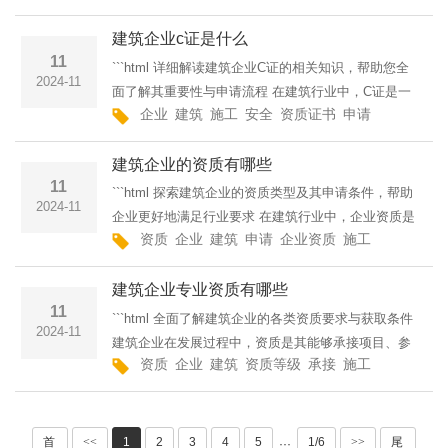
中，选择一个具备实力和信誉的承包商至关重要。为
建筑企业c证是什么
了确保合作
11
```html 详细解读建筑企业C证的相关知识，帮助您全
2024-11
面了解其重要性与申请流程 在建筑行业中，C证是一
企业
建筑
施工
安全
资质证书
申请
相关
有效
个具有重要意义的证书，尤其对于那些参与建筑施工
的企业来说。C证不仅是企业资质的重要组成部分，
建筑企业的资质有哪些
11
```html 探索建筑企业的资质类型及其申请条件，帮助
2024-11
企业更好地满足行业要求 在建筑行业中，企业资质是
资质
企业
建筑
申请
企业资质
施工
工程
等级
衡量一家建筑公司实力的重要标准。通过获得相关资
质，建筑企业能够更好地承接各类项目，确保工程质
建筑企业专业资质有哪些
11
```html 全面了解建筑企业的各类资质要求与获取条件
2024-11
建筑企业在发展过程中，资质是其能够承接项目、参
资质
企业
建筑
资质等级
承接
施工
资质证书
与竞争的必要条件。资质证书不仅是企业资历的重要
证明，也是其参与市场竞争的基础。本文将详细介绍
首
<<
1
2
3
4
5
1/6
>>
尾
···