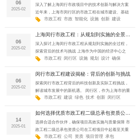
06
深入了解上海闵行市政项目中的技术创新与解决方案
2025-02
近年来，上海市闵行区的市政工程在城市建设、基础
市政工程
市政
智能化
设施
创新
建设
施工
闵
设施提升方面取得了显著的突破。作为上海市的一个
重要城区，闵行不仅注重城市功能的完善，更在工程
上海闵行市政工程：从规划到实施的全景解读
项目中积极
06
深入探讨上海闵行市政工程从规划到实施的全过程，
2025-02
探索背后的技术与挑战 上海作为中国的经济中心之
市政工程
闵行区
设施
规划
设计
确保
需要
施
一，市政工程的建设和发展扮演着至关重要的角色。
作为上海的一个重要行政区，闵行区的市政工程发展
闵行市政工程建设揭秘：背后的创新与挑战
尤为突出
06
探索闵行市政工程背后的科技创新及实际工程挑战，
2025-02
解读城市发展中的新机遇。 闵行区，作为上海市的重
市政工程
建设
绿色
技术
创新
闵行区
城市
施
要区域之一，近年来在市政工程建设方面取得了显著
进展。随着城市化进程的加快，闵行市政工程不仅承
如何选择优质市政工程二级总承包资质公司进行合作？
担着交
14
选择合适合作伙伴，确保项目高效实施与质量保障 市
2025-01
政工程二级总承包资质公司在工程项目中起着至关重
市政工程
公司
资质
项目管理
承包
项目
选择
要的作用，特别是在复杂和规模较大的市政建设项目