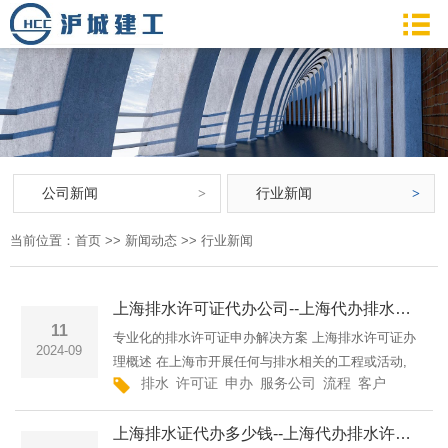
公司新闻
行业新闻
当前位置：
首页
>>
新闻动态
>>
行业新闻
上海排水许可证代办公司--上海代办排水许可证上海市排水管理服务公司上海闵思建设工程有限公司
11
专业化的排水许可证申办解决方案 上海排水许可证办
2024-09
理概述 在上海市开展任何与排水相关的工程或活动,
排水
许可证
申办
服务公司
流程
客户
服务
专
都需要申请并获得排水许可证。这是一项必须要履行
的行政许可程序,目的是规范和管理城市排水系统,确
上海排水证代办多少钱--上海代办排水许可证上海排水证申请代办费用解析上海闵思建设工程有限公司
保排水