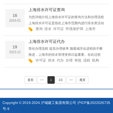
创新与简化中迈出新的步伐。本文将详细介绍上海市
上海排水许可证查询
排水许可证
16
为您详细介绍上海排水许可证的查询方法和办理流程
2024-01
上海排水许可证是指在上海市范围内进行排水类活动
查询
排水
许可证
环境保护局
上海市
上海
办
的法定许可证，该许可证的办理和查询对于保护环
境、合法经营至关重要。本文将详细介绍上海排水许
上海排水许可证代办
可证的查询方
19
简化办理流程 提高办理效率 随着城市化进程的不断
2023-12
推进，上海市的排水管理变得日益重要。在此过程
许可证
排水
代办
办理
审批
流程
机构
相关
中，获得排水许可证是非常关键的一项操作。本文将
为大家详细介绍上海排水许可证的代办流程，帮助您
顺利办理许可
首页
<<
1
1/1
>>
尾页
Copyright © 2019-2024 沪城建工集团有限公司
沪ICP备2022026735
号-9