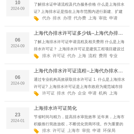
10
了解排水证申请流程及代办服务价格 什么是上海排水
2024-09
证? 上海排水证是指在上海市范围内进行新建、扩建
代办
排水
办理
代办费
上海
审批
申请
工程
或改建建筑物、构筑物、管网等工程时,必须先获得的
一种行政许可证件。它主要用于证明工程建设符合当
上海代办排水许可证多少钱--上海代办排水许可证上海排水许可证代办服务价格上海闵思建设工程有限公司
地排水
06
了解上海排水许可证申请流程及相关费用 什么是上海
2024-09
排水许可证？ 上海排水许可证是建筑工程项目建设过
排水
许可证
代办
上海
流程
费用
专业
委托
程中必须办理的一项许可证件。它主要用于管理和规
范建筑物排水系统的建设与使用,确保排水设施符合相
上海代办排水许可证流程--上海代办排水许可证上海排水许可证代办流程全览上海闵思建设工程有限公司
关标准
06
通过专业机构高效获取排水许可证 1. 什么是上海排水
2024-09
许可证? 上海排水许可证是上海市政府为规范城市排
许可证
排水
代办
企业
申请
机构
上海
办理
水秩序而颁发的一种重要许可证。它要求企业在排放
工业废水或生活污水之前,必须向政府部门提出申请并
上海排水许可证简化
获
23
节省时间与精力，提高排水审批效率 近年来，上海市
2024-01
积极推行简政放权，不断优化营商环境。作为重要的
排水
许可证
上海市
审批
申请
环保局
监管
简
环保监管措施之一，上海市排水许可证管理也在不断