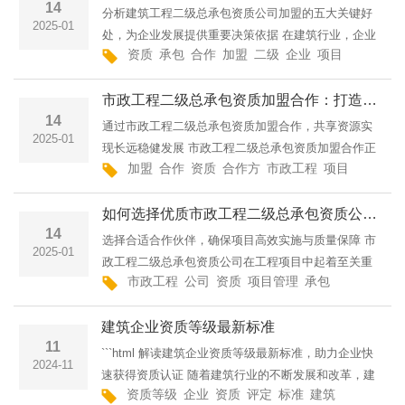
14
分析建筑工程二级总承包资质公司加盟的五大关键好
2025-01
处，为企业发展提供重要决策依据 在建筑行业，企业
资质
承包
合作
加盟
二级
企业
项目
能够
公
选择与二级总承包资质公司加盟合作的方式越来越受
到关注。随着建筑市场竞争的激烈和行业要求的不断
市政工程二级总承包资质加盟合作：打造稳健发展的合作新模式
提高，企
14
通过市政工程二级总承包资质加盟合作，共享资源实
2025-01
现长远稳健发展 市政工程二级总承包资质加盟合作正
加盟
合作
资质
合作方
市政工程
项目
承包
二
成为当前行业中一种创新且有效的合作模式。它通过
集成资源、共享优势，帮助合作伙伴拓展市场、提升
如何选择优质市政工程二级总承包资质公司进行合作？
竞争力，
14
选择合适合作伙伴，确保项目高效实施与质量保障 市
2025-01
政工程二级总承包资质公司在工程项目中起着至关重
市政工程
公司
资质
项目管理
承包
项目
选择
要的作用，特别是在复杂和规模较大的市政建设项目
中，选择一个具备实力和信誉的承包商至关重要。为
建筑企业资质等级最新标准
了确保合作
11
```html 解读建筑企业资质等级最新标准，助力企业快
2024-11
速获得资质认证 随着建筑行业的不断发展和改革，建
资质等级
企业
资质
评定
标准
建筑
要求
能力
筑企业资质等级的评定标准也在不断更新。为了更好