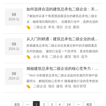
地适应市场需求和行业规范，国家和相关部门出台了
如何选择合适的建筑总承包二级企业：关键因素解析
08
了解如何从多个角度挑选最适合的建筑总承包二级企
2024-11
业，确保项目顺利进行。 在建筑行业中，选择合适的
二级企业
承包
项目
企业
建筑
项目管理
选择
总承包二级企业对项目的成功至关重要。合适的企业
不仅能确保工程质量，还能在成本、时间和资源上实
从入门到精通：建筑总承包二级企业的成长与挑战
现最优平衡
08
探索建筑总承包二级企业在发展过程中的关键因素及
2024-11
应对的挑战。 建筑行业是一个技术性、复杂性极强的
企业
承包
二级企业
建筑
项目
提升
管理
二级
领域，尤其是对于建筑总承包二级企业而言，成长的
道路充满了机遇与挑战。从初入行业的一个小企业，
揭秘建筑总承包二级企业的核心竞争力：成功的背后
到
08
```html 分析建筑总承包二级企业如何在激烈市场中脱
2024-11
颖而出，解锁其核心竞争力 随着建筑行业的竞争愈加
二级企业
项目
建筑
承包
项目管理
竞争力
企业
激烈，建筑总承包二级企业在市场中逐渐崭露头角。
作为承接中小型建筑项目的重要力量，二级企业凭借
首页
<<
1
2
3
4
1/4
>>
尾页