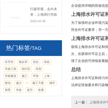
企业提供详细的排放信
打破常规，走向未
上海排水许可证
来：上海闵行市政
工程的绿色转型
2025-02-06
为了加强对企业环境污
符合许可证要求；另一
上海排水许可证
热门标签
获得上海排水许可证和
/TAG
次，在获得许可证之后
强了企业的可持续发展
非开挖
拖拉管
优化
绿色
总结
市政工程
闵行区
转型
市政建设
施工
环保
上海
上海排水许可证和排污
推动
减少
施工方案
城市
法持证排放废水和污染
智慧
市政
提升
发展
上一篇：
上海排水许