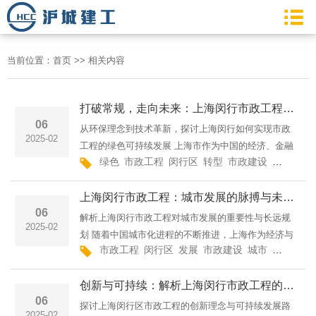
当前位置：
首页
>>
相关内容
打破常规，走向未来：上海闵行市政工程的绿色转型
06
从环保理念到技术革新，探讨上海闵行如何实现市政
2025-02
工程的绿色可持续发展 上海市作为中国的经济、金融
绿色
市政工程
闵行区
转型
市政建设
施工
环
中心，其市政建设在推动城市现代化的过程中扮演着
重要角色。近年来，上海闵行区积极响应国家绿色发
上海闵行市政工程：城市发展的脉搏与未来蓝图
展
06
解析上海闵行市政工程对城市发展的重要性与长远规
2025-02
划 随着中国城市化进程的不断推进，上海作为经济与
市政工程
闵行区
发展
市政建设
城市
建设
绿
文化的国际化大都市，其各区的市政建设发展尤为引
人注目。闵行区，作为上海的核心区域之一，近年来
创新与可持续：解析上海闵行市政工程的成功之道
在市政建
06
探讨上海闵行区市政工程的创新理念与可持续发展路
2025-02