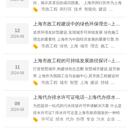
径，揭示其背后的成功因素。 上海市闵行区作为上海
市政工程
闵行区
技术
智能化
建设
绿色
环保
的重要组成部分，不仅在经济发展上取得了显著成
就，市政基础设施的建设也在创新与可持续发展方面
上海市政工程建设中的绿色环保理念--上海市政工程上海市政工程建设中的可持续发展理念沪城建工集团有限公司
走在了全国前
12
追求环境友好型建设,实现城市可持续发展 绿色施工
2024-09
理念的重要性 上海作为中国经济发展的重要引擎,市
市政工程
绿色
上海
城市
理念
施工
建设
环保
政工程建设始终关注绿色环保理念的贯彻落实。从项
目选址到施工建设,再到工程竣工后的运营维护,上海
上海市政工程的可持续发展路径探讨--上海市政工程探索上海市政工程的可持续发展策略沪城建工集团有限公司
市政
11
打造智慧城市,构建绿色生态圈 智慧城市建设,提升效
2024-09
率 上海作为我国工业与金融中心,其市政工程建设对
市政工程
城市
智慧
上海
建设
持续
发展
理念
城市发展至关重要。要实现上海市政工程的可持续发
展,关键在于整合智慧技术,推动城市管理的智能化转
上海代办排水许可证电话--上海代办排水许可证上海专业代办排水许可证服务指南上海闵思建设工程有限公司
型。
09
为您提供一站式的污水排放许可申请解决方案 什么是
2024-09
排水许可证? 排水许可证是上海市政府颁发的一种特
许可证
排水
代办
办理
专业
污水
企业
公司
殊许可证,主要用于规范企业或个人的污水排放行为,
确保城市排水系统的安全运行和水环境质量的稳定。