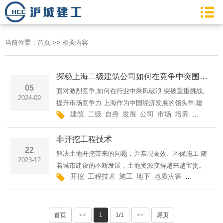
当前位置：
首页
>>
相关内容
探秘上海二级建筑公司如何在竞争中突围--沪城建工集团有限公司探寻上海二级建筑公司的求胜之道上海建筑二级资质企业
05
面对激烈竞争,如何在行业中乘风破浪 突破重重挑战,
2024-09
提升市场竞争力 上海作为中国经济发展的领头羊,建
建筑
二级
自身
发展
公司
市场
培养
激烈
专
筑行业自然也是竞争最为激烈的领域之一。作为二级
建筑公司,如何在这样的市场环境中立足并取得成功,
非开挖工程技术
是一个
22
解决土地开挖带来的问题，并实现高效、环保施工 随
2023-12
着城市建设的不断发展，土地资源变得越来越宝贵。
开挖
工程技术
施工
地下
地质灾害
土地
地表
然而，传统的开挖工程在施工过程中可能导致地质灾
害、破坏地表和地下设施，以及对环境造成污染。为
此，非开挖
首页
<<
1
1/1
>>
尾页